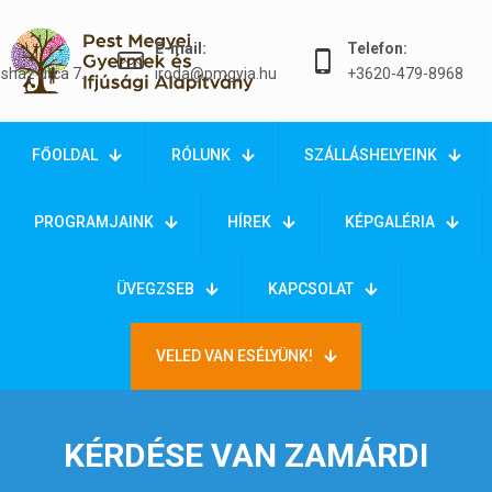
E-mail:
Telefon:
sház utca 7.
iroda@pmgyia.hu
+3620-479-8968
FŐOLDAL
RÓLUNK
SZÁLLÁSHELYEINK
PROGRAMJAINK
HÍREK
KÉPGALÉRIA
ÜVEGZSEB
KAPCSOLAT
VELED VAN ESÉLYÜNK!
KÉRDÉSE VAN ZAMÁRDI