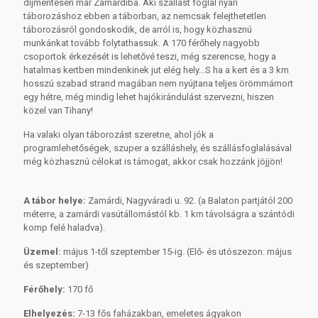
díjmentesen már Zamárdiba. Aki szállást foglal nyári
táborozáshoz ebben a táborban, az nemcsak felejthetetlen
táborozásról gondoskodik, de arról is, hogy közhasznú
munkánkat tovább folytathassuk. A 170 férőhely nagyobb
csoportok érkezését is lehetővé teszi, még szerencse, hogy a
hatalmas kertben mindenkinek jut elég hely...S ha a kert és a 3 km
hosszú szabad strand magában nem nyújtana teljes örömmámort
egy hétre, még mindig lehet hajókirándulást szervezni, hiszen
közel van Tihany!
Ha valaki olyan táborozást szeretne, ahol jók a
programlehetőségek, szuper a szálláshely, és szállásfoglalásával
még közhasznú célokat is támogat, akkor csak hozzánk jöjjön!
A tábor helye:
Zamárdi, Nagyváradi u. 92. (a Balaton partjától 200
méterre, a zamárdi vasútállomástól kb. 1 km távolságra a szántódi
komp felé haladva).
Üzemel:
május 1-től szeptember 15-ig. (Elő- és utószezon: május
és szeptember)
Férőhely:
170 fő
Elhelyezés:
7-13 fős faházakban, emeletes ágyakon