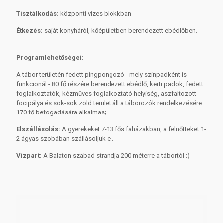
Tisztálkodás:
központi vizes blokkban
Étkezés:
saját konyháról, kőépületben berendezett ebédlőben.
Programlehetőségei:
A tábor területén fedett pingpongozó - mely színpadként is
funkcionál - 80 fő részére berendezett ebédlő, kerti padok, fedett
foglalkoztatók, kézműves foglalkoztató helyiség, aszfaltozott
focipálya és sok-sok zöld terület áll a táborozók rendelkezésére.
170 fő befogadására alkalmas;
Elszállásolás:
A gyerekeket 7-13 fős faházakban, a felnőtteket 1-
2 ágyas szobában szállásoljuk el.
Vízpart:
A Balaton szabad strandja 200 méterre a tábortól :)