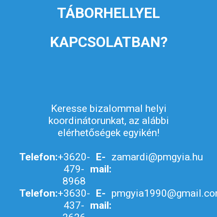
TÁBORHELLYEL
KAPCSOLATBAN?
Keresse bizalommal helyi
koordinátorunkat, az alábbi
elérhetőségek egyikén!
Telefon:
+3620-
E-
zamardi@pmgyia.hu
479-
mail:
8968
Telefon:
+3630-
E-
pmgyia1990@gmail.c
437-
mail: