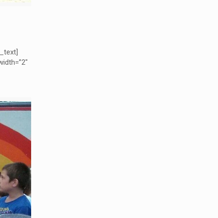
_text]
idth=”2″