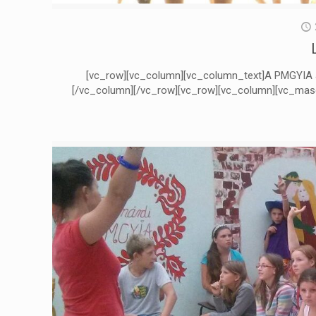
[vc_row][vc_column][vc_column_text]A PMGYIA ál
[/vc_column][/vc_row][vc_row][vc_column][vc_maso