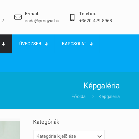
E-mail:
Telefon:
 7.
iroda@pmgyia.hu
+3620-479-8968
ÜVEGZSEB
KAPCSOLAT
Képgaléria
Főoldal
Képgaléria
Kategóriák
Kategóriák