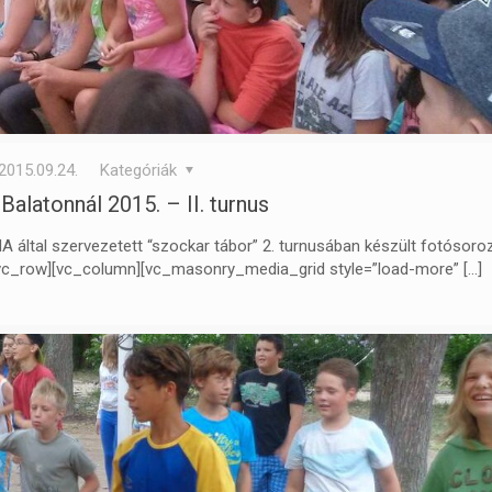
2015.09.24.
Kategóriák
Balatonnál 2015. – II. turnus
által szervezetett “szockar tábor” 2. turnusában készült fotósoroz
[vc_row][vc_column][vc_masonry_media_grid style=”load-more”
[…]