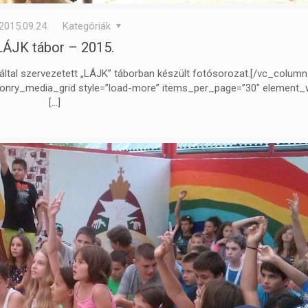
2015.09.24.
Kategóriák
LÁJK tábor – 2015.
tal szervezetett „LÁJK” táborban készült fotósorozat.[/vc_column
nry_media_grid style=”load-more” items_per_page=”30″ element_w
[…]