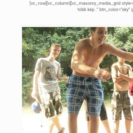
[vc_row][vc_column][vc_masonry_media_grid style=
több kép…” btn_color=”sky”