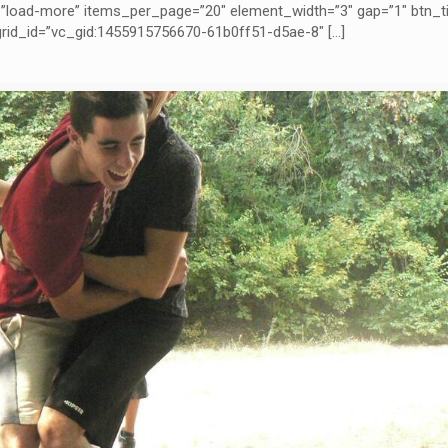
”load-more” items_per_page=”20″ element_width=”3″ gap=”1″ btn_t
 grid_id=”vc_gid:1455915756670-61b0ff51-d5ae-8″
[…]