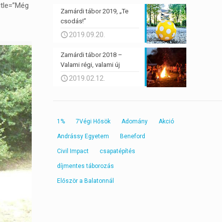
itle=”Még
Zamárdi tábor 2019, „Te
csodás!”
2019.09.20.
Zamárdi tábor 2018 –
Valami régi, valami új
2019.02.12.
1%
7Végi Hősök
Adomány
Akció
Andrássy Egyetem
Beneford
Civil Impact
csapatépítés
díjmentes táborozás
Először a Balatonnál