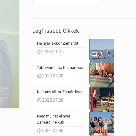
Legfrissebb Cikkek
Ha nyár, akkor Zamárdi!
2023.11.25.
Táborváró nap Kismaroson
2023.07.28.
Karitatív tábor Zamárdiban
2022.07.28.
Nem múlhat el nyár
Zamárdi nélkül!
2021.02.08.