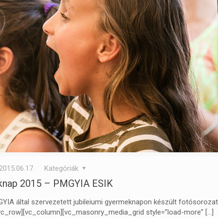
2015.06.17.
Kategóriák
knap 2015 – PMGYIA ESIK
A által szervezetett jubileiumi gyermeknapon készült fotósorozat
[vc_row][vc_column][vc_masonry_media_grid style=”load-more”
[…]