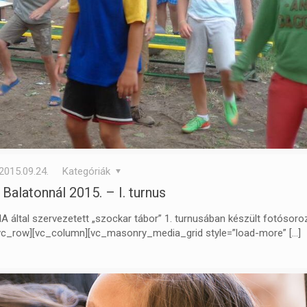
2015.09.24.
Kategóriák
 Balatonnál 2015. – I. turnus
ltal szervezetett „szockar tábor” 1. turnusában készült fotósoroz
[vc_row][vc_column][vc_masonry_media_grid style=”load-more”
[…]