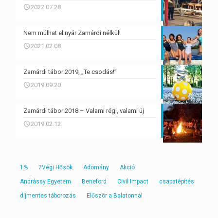
2022.07.28.
Nem múlhat el nyár Zamárdi nélkül!
2021.02.08.
Zamárdi tábor 2019, „Te csodás!”
2019.09.20.
Zamárdi tábor 2018 – Valami régi, valami új
2019.02.12.
1%
7Végi Hősök
Adomány
Akció
Andrássy Egyetem
Beneford
Civil Impact
csapatépítés
díjmentes táborozás
Először a Balatonnál