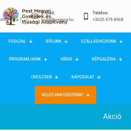
E-mail:
Telefon:
sház utca 7.
iroda@pmgyia.hu
+3620-479-8968
FŐOLDAL
RÓLUNK
SZÁLLÁSHELYEINK
PROGRAMJAINK
HÍREK
KÉPGALÉRIA
ÜVEGZSEB
KAPCSOLAT
VELED VAN ESÉLYÜNK!
Akció