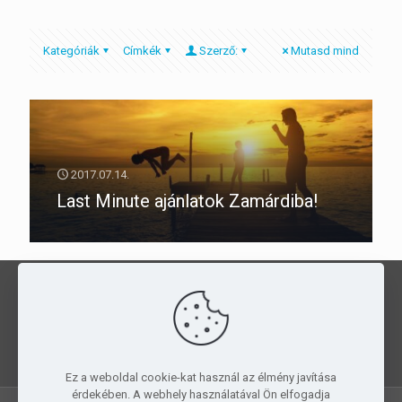
Kategóriák
Címkék
Szerző:
Mutasd mind
2017.07.14.
Last Minute ajánlatok Zamárdiba!
Kedvezményes táborozás a
PMGYIA
szállásain
, egész évben!
JELENTKEZZ
MOST!
Ez a weboldal cookie-kat használ az élmény javítása
érdekében. A webhely használatával Ön elfogadja