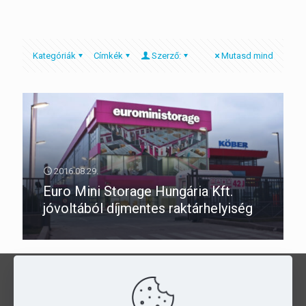
Kategóriák
Címkék
Szerző:
Mutasd mind
2016.08.29.
Euro Mini Storage Hungária Kft.
jóvoltából díjmentes raktárhelyiség
Kedvezményes táborozás a
PMGYIA
szállásain
, egész évben!
JELENTKEZZ