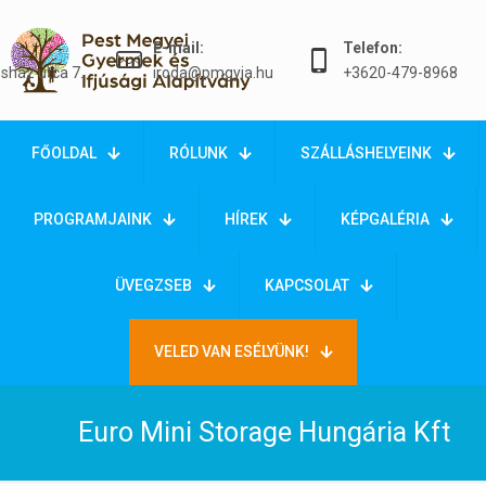
E-mail:
Telefon:
sház utca 7.
iroda@pmgyia.hu
+3620-479-8968
FŐOLDAL
RÓLUNK
SZÁLLÁSHELYEINK
PROGRAMJAINK
HÍREK
KÉPGALÉRIA
ÜVEGZSEB
KAPCSOLAT
VELED VAN ESÉLYÜNK!
Euro Mini Storage Hungária Kft