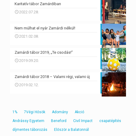
Karitatív tábor Zamárdiban
2022.07.28.
Nem múlhat el nyár Zamárdi nélkül!
2021.02.08.
Zamárdi tábor 2019, „Te csodás!”
2019.09.20.
Zamárdi tábor 2018 – Valami régi, valami új
2019.02.12.
1%
7Végi Hősök
Adomány
Akció
Andrássy Egyetem
Beneford
Civil Impact
csapatépítés
díjmentes táborozás
Először a Balatonnál