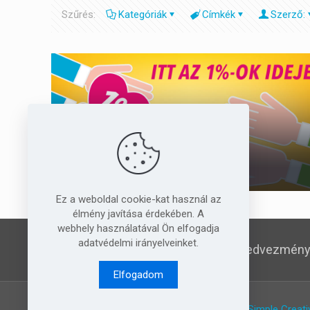
Szűrés:
Kategóriák
Címkék
Szerző:
2016.03.23.
Idén is eljött az 1%-ok ideje.
Ez a weboldal cookie-kat használ az
élmény javítása érdekében. A
webhely használatával Ön elfogadja
adatvédelmi irányelveinket.
Kedvezménye
Elfogadom
© 2015-2019 PMGYIA. All Rights Reserved.
Simple Creati