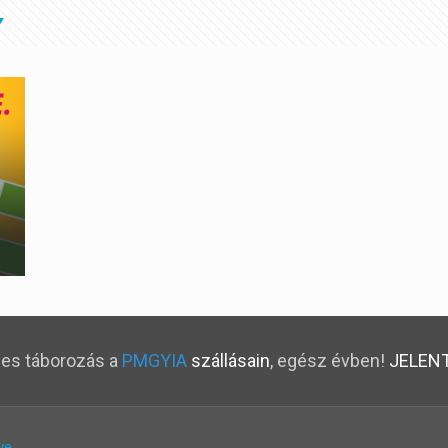
s táborozás a
PMGYIA
szállásain
, egész évben!
JELEN
ve