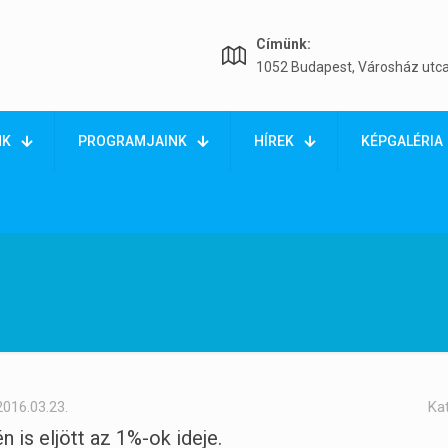
Címünk:
1052 Budapest, Városház utca
NK
PROGRAMJAINK
HÍREK
KÉPGALÉRIA
2016.03.23.
Ka
én is eljött az 1%-ok ideje.