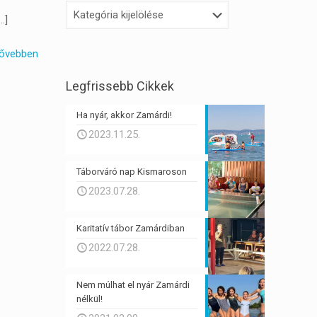
Kategóriák
…]
ővebben
Legfrissebb Cikkek
Ha nyár, akkor Zamárdi!
2023.11.25.
Táborváró nap Kismaroson
2023.07.28.
Karitatív tábor Zamárdiban
2022.07.28.
Nem múlhat el nyár Zamárdi
nélkül!