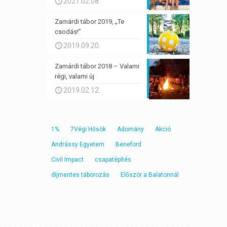
2021.02.08.
Zamárdi tábor 2019, „Te
csodás!”
2019.09.20.
Zamárdi tábor 2018 – Valami
régi, valami új
2019.02.12.
1%
7Végi Hősök
Adomány
Akció
Andrássy Egyetem
Beneford
Civil Impact
csapatépítés
díjmentes táborozás
Először a Balatonnál