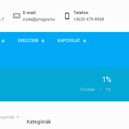
E-mail:
Telefon:
 7.
iroda@pmgyia.hu
+3620-479-8968
ÜVEGZSEB
KAPCSOLAT
1%
Főoldal
1%
tegóriák
Kategóriák