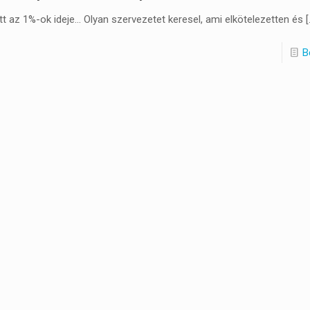
ött az 1%-ok ideje… Olyan szervezetet keresel, ami elkötelezetten és
[
B