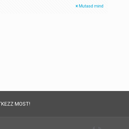
Mutasd mind
TKEZZ MOST!