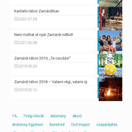
Karitatív tábor Zamárdiban
2022.07.28.
Nem múlhat el nyár Zamárdi nélkül!
2021.02.08.
Zamárdi tábor 2019, „Te csodás!”
2019.09.20.
Zamárdi tábor 2018 – Valami régi, valami új
2019.02.12.
1%
7Végi Hősök
Adomány
Akció
Andrássy Egyetem
Beneford
Civil Impact
csapatépítés