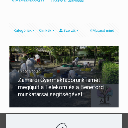
díjmentes táborozás
Először a Balatonnál
Kategóriák
Címkék
Szerző:
Mutasd mind
2016.09.30.
Zamárdi Gyermektáborunk ismét
megújult a Telekom és a Beneford
munkatársai segítségével
Kedvezményes táborozás a
PMGYIA