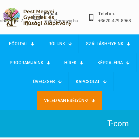
E-mail:
Telefon:
sház utca 7.
iroda@pmgyia.hu
+3620-479-8968
FŐOLDAL
RÓLUNK
SZÁLLÁSHELYEINK
PROGRAMJAINK
HÍREK
KÉPGALÉRIA
ÜVEGZSEB
KAPCSOLAT
VELED VAN ESÉLYÜNK!
T-com