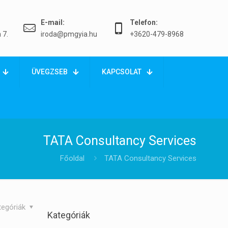
E-mail:
Telefon:
 7.
iroda@pmgyia.hu
+3620-479-8968
ÜVEGZSEB
KAPCSOLAT
TATA Consultancy Services
Főoldal
TATA Consultancy Services
tegóriák
Kategóriák