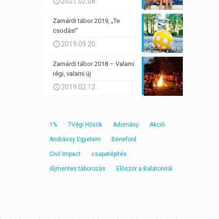
2021.02.08.
Zamárdi tábor 2019, „Te
csodás!”
2019.09.20.
Zamárdi tábor 2018 – Valami
régi, valami új
2019.02.12.
1%
7Végi Hősök
Adomány
Akció
Andrássy Egyetem
Beneford
Civil Impact
csapatépítés
díjmentes táborozás
Először a Balatonnál