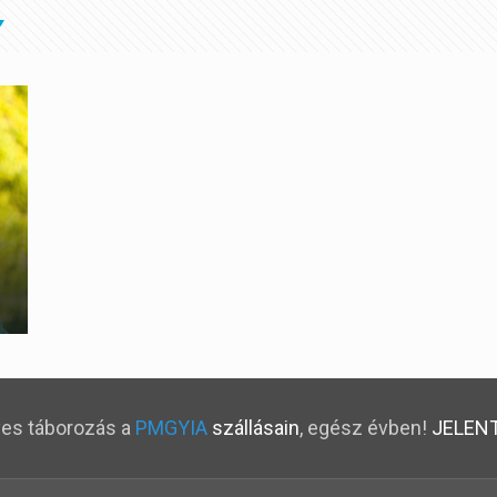
s táborozás a
PMGYIA
szállásain
, egész évben!
JELEN