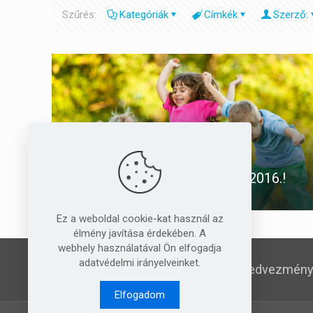
Szűrés:
Kategóriák
Címkék
Szerző:
2016.08.29.
Nyári táborok a PMGYIA-val 2016.!
Ez a weboldal cookie-kat használ az
élmény javítása érdekében. A
webhely használatával Ön elfogadja
adatvédelmi irányelveinket.
Kedvezménye
Elfogadom