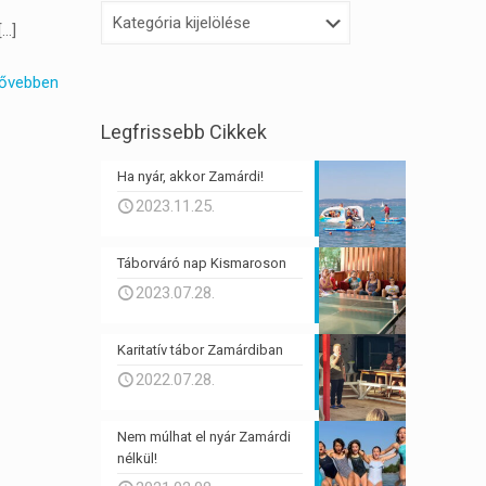
Kategóriák
[…]
ővebben
Legfrissebb Cikkek
Ha nyár, akkor Zamárdi!
2023.11.25.
Táborváró nap Kismaroson
2023.07.28.
Karitatív tábor Zamárdiban
2022.07.28.
Nem múlhat el nyár Zamárdi
nélkül!