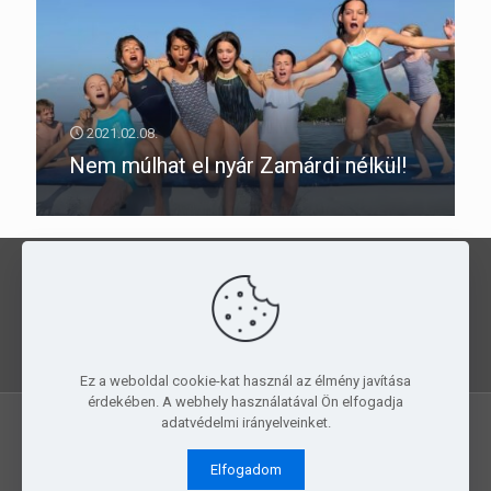
2021.02.08.
Nem múlhat el nyár Zamárdi nélkül!
Kedvezményes táborozás a
PMGYIA
szállásain
, egész évben!
JELENTKEZZ
MOST!
Ez a weboldal cookie-kat használ az élmény javítása
érdekében. A webhely használatával Ön elfogadja
adatvédelmi irányelveinket.
© 2015-2019 PMGYIA. All Rights Reserved.
Simple Creative
Elfogadom