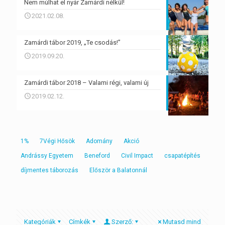
Nem múlhat el nyár Zamárdi nélkül!
2021.02.08.
Zamárdi tábor 2019, „Te csodás!”
2019.09.20.
Zamárdi tábor 2018 – Valami régi, valami új
2019.02.12.
1%
7Végi Hősök
Adomány
Akció
Andrássy Egyetem
Beneford
Civil Impact
csapatépítés
díjmentes táborozás
Először a Balatonnál
Kategóriák
Címkék
Szerző:
Mutasd mind