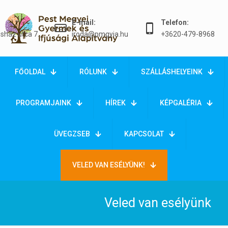
E-mail:
Telefon:
sház utca 7.
iroda@pmgyia.hu
+3620-479-8968
FŐOLDAL
RÓLUNK
SZÁLLÁSHELYEINK
PROGRAMJAINK
HÍREK
KÉPGALÉRIA
ÜVEGZSEB
KAPCSOLAT
VELED VAN ESÉLYÜNK!
Veled van esélyünk