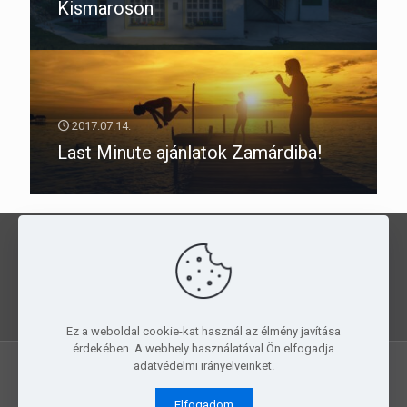
Kismaroson
2017.07.14.
Last Minute ajánlatok Zamárdiba!
Kedvezményes táborozás a
PMGYIA
szállásain
, egész évben!
JELENTKEZZ
MOST!
Ez a weboldal cookie-kat használ az élmény javítása
érdekében. A webhely használatával Ön elfogadja
adatvédelmi irányelveinket.
© 2015-2019 PMGYIA. All Rights Reserved.
Simple Creative
Elfogadom