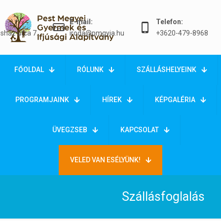
E-mail:
Telefon:
sház utca 7.
iroda@pmgyia.hu
+3620-479-8968
FŐOLDAL
RÓLUNK
SZÁLLÁSHELYEINK
PROGRAMJAINK
HÍREK
KÉPGALÉRIA
ÜVEGZSEB
KAPCSOLAT
VELED VAN ESÉLYÜNK!
Szállásfoglalás