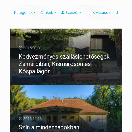
Kategóriák
Címkék
Szerző:
Mutasd mind
2016.03.03.
Kedvezményes szálláslehetőségek
Zamárdiban, Kismaroson és
Kóspallagon.
2016.11.16.
Szín a mindennapokban…