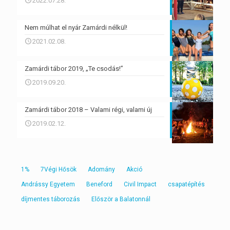
2022.07.28.
Nem múlhat el nyár Zamárdi nélkül!
2021.02.08.
Zamárdi tábor 2019, „Te csodás!”
2019.09.20.
Zamárdi tábor 2018 – Valami régi, valami új
2019.02.12.
1%
7Végi Hősök
Adomány
Akció
Andrássy Egyetem
Beneford
Civil Impact
csapatépítés
díjmentes táborozás
Először a Balatonnál