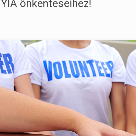
GYIA önkénteseihez!