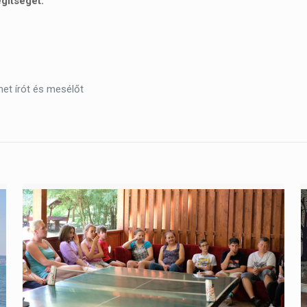
gítséget:
net írót és mesélőt