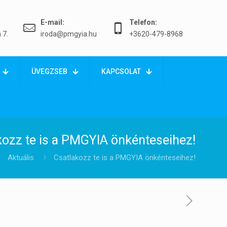
E-mail:
Telefon:
 7.
iroda@pmgyia.hu
+3620-479-8968
ÜVEGZSEB
KAPCSOLAT
kozz te is a PMGYIA önkénteseihez!
Aktuális
Csatlakozz te is a PMGYIA önkénteseihez!