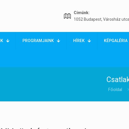
Címünk:
1052 Budapest, Városház utca
NK
PROGRAMJAINK
HÍREK
KÉPGALÉRIA
Csatla
Főoldal