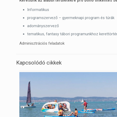
Keresünk az alábbi területekre pro bono önkéntes se
Informatikus
programszervező – gyermeknapi program és túrák
adományszervező
tematikus, fantasy tábori programunkhoz kerettörté
Adminisztrációs feladatok
Kapcsolódó cikkek