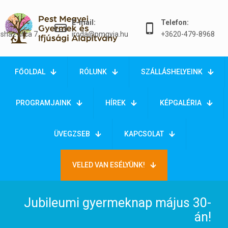
E-mail:
Telefon:
sház utca 7.
iroda@pmgyia.hu
+3620-479-8968
FŐOLDAL
RÓLUNK
SZÁLLÁSHELYEINK
PROGRAMJAINK
HÍREK
KÉPGALÉRIA
ÜVEGZSEB
KAPCSOLAT
VELED VAN ESÉLYÜNK!
Jubileumi gyermeknap május 30-
án!