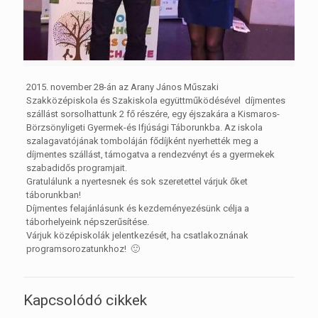
2015. november 28-án az Arany János Műszaki
Szakközépiskola és Szakiskola együttműködésével díjmentes
szállást sorsolhattunk 2 fő részére, egy éjszakára a Kismaros-
Börzsönyligeti Gyermek-és Ifjúsági Táborunkba. Az iskola
szalagavatójának tomboláján fődíjként nyerhették meg a
díjmentes szállást, támogatva a rendezvényt és a gyermekek
szabadidős programjait.
Gratulálunk a nyertesnek és sok szeretettel várjuk őket
táborunkban!
Díjmentes felajánlásunk és kezdeményezésünk célja a
táborhelyeink népszerűsítése.
Várjuk középiskolák jelentkezését, ha csatlakoznának
programsorozatunkhoz! 🙂
Kapcsolódó cikkek