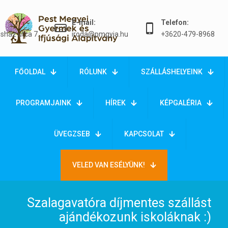
E-mail:
Telefon:
sház utca 7.
iroda@pmgyia.hu
+3620-479-8968
FŐOLDAL
RÓLUNK
SZÁLLÁSHELYEINK
PROGRAMJAINK
HÍREK
KÉPGALÉRIA
ÜVEGZSEB
KAPCSOLAT
VELED VAN ESÉLYÜNK!
Szalagavatóra díjmentes szállást
ajándékozunk iskoláknak :)