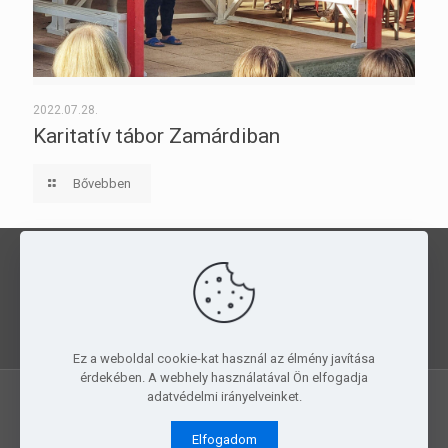
2022.07.28.
Karitatív tábor Zamárdiban
Bővebben
Kedvezményes táborozás a
PMGYIA
szállásain
, egész évben!
JELENTKEZZ
MOST!
Ez a weboldal cookie-kat használ az élmény javítása
érdekében. A webhely használatával Ön elfogadja
adatvédelmi irányelveinket.
© 2015-2019 PMGYIA. All Rights Reserved.
Simple Creative
Elfogadom