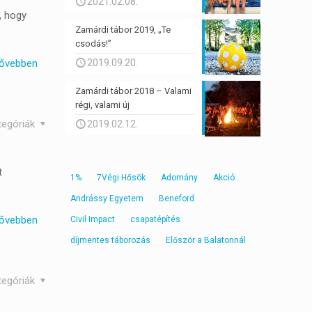
2021.02.08.
, hogy
Zamárdi tábor 2019, „Te
csodás!”
2019.09.20.
ővebben
Zamárdi tábor 2018 – Valami
régi, valami új
tegóriák
2019.02.12.
t
1%
7Végi Hősök
Adomány
Akció
Andrássy Egyetem
Beneford
ővebben
Civil Impact
csapatépítés
díjmentes táborozás
Először a Balatonnál
tegóriák