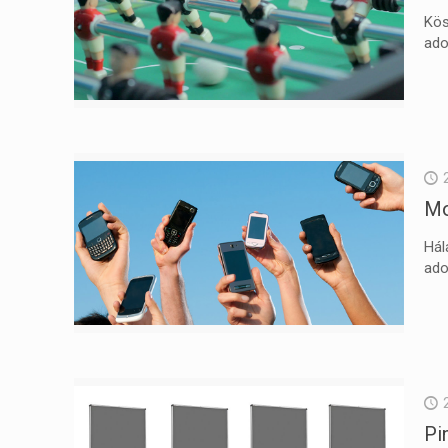
Kös
ado
Mo
Hál
ad
Pi