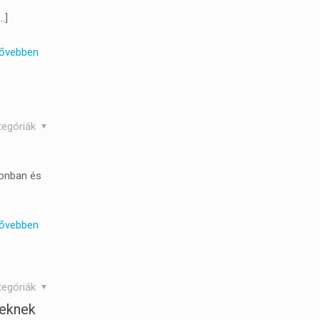
…]
ővebben
tegóriák
honban és
ővebben
tegóriák
keknek