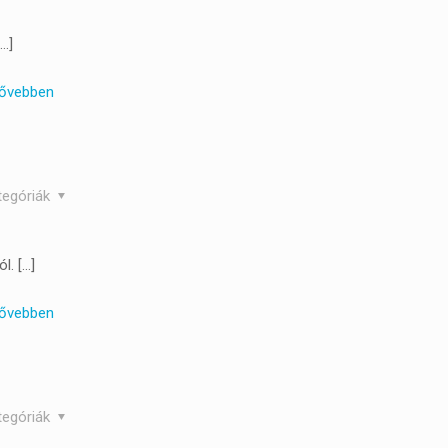
…]
ővebben
tegóriák
ól.
[…]
ővebben
tegóriák