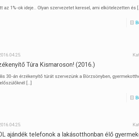
ött az 1%-ok ideje… Olyan szervezetet keresel, ami elkötelezetten és
[
B
2016.04.25.
Ka
zékenyítő Túra Kismaroson! (2016.)
ilis 30-án érzékenyítő túrát szervezünk a Börzsönyben, gyermekott
előszülőknél
[…]
B
2016.04.25.
Ka
L ajándék telefonok a lakásotthonban élő gyerme