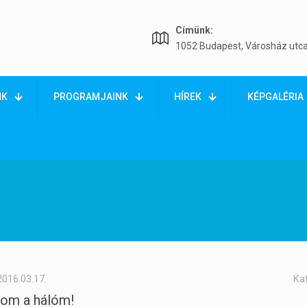
Címünk:
1052 Budapest, Városház utca
NK
PROGRAMJAINK
HÍREK
KÉPGALÉRIA
2016.03.17.
Ka
om a hálóm!