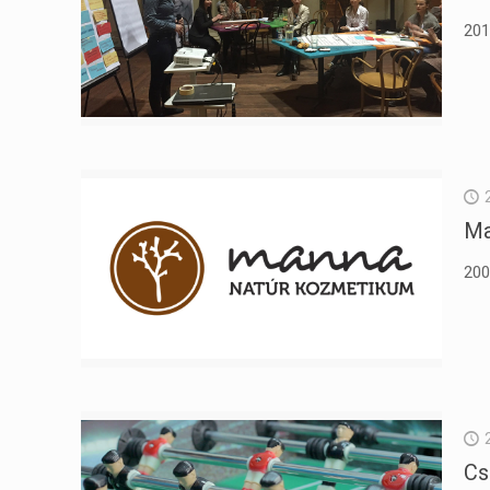
201
Ma
200
Cs