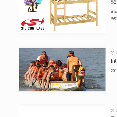
56
A k
ágy
In
201