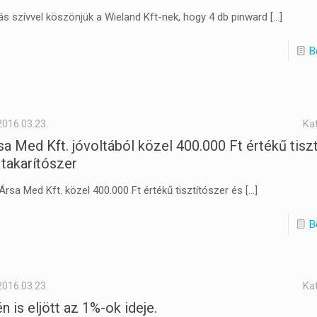
ás szívvel köszönjük a Wieland Kft-nek, hogy 4 db pinward
[…]
B
2016.03.23.
Ka
sa Med Kft. jóvoltából közel 400.000 Ft értékű tisz
 takarítószer
Ársa Med Kft. közel 400.000 Ft értékű tisztítószer és
[…]
B
2016.03.23.
Ka
én is eljött az 1%-ok ideje.