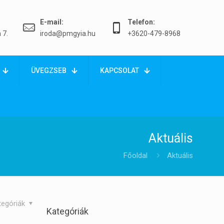
E-mail:
Telefon:
 7.
iroda@pmgyia.hu
+3620-479-8968
ÜVEGZSEB
KAPCSOLAT
Aktuális
Főoldal
Aktuális
tegóriák
Kategóriák