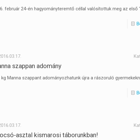
6. február 24-én hagyományteremtő céllal valósítottuk meg az első
B
2016.03.17.
Ka
nna szappan adomány
 kg Manna szappant adományozhatunk újra a rászoruló gyermekekn
B
2016.03.17.
Ka
ocsó-asztal kismarosi táborunkban!