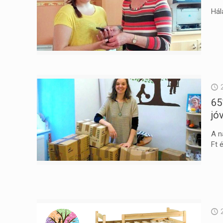
Hál
65
jó
A n
Ft 