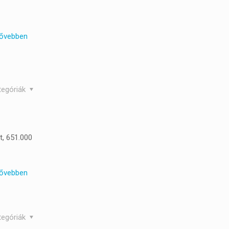
ővebben
tegóriák
t, 651.000
ővebben
tegóriák