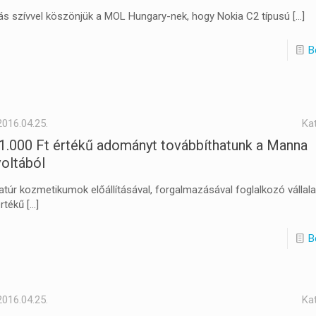
ás szívvel köszönjük a MOL Hungary-nek, hogy Nokia C2 típusú
[…]
B
2016.04.25.
Ka
1.000 Ft értékű adományt továbbíthatunk a Manna
voltából
atúr kozmetikumok előállításával, forgalmazásával foglalkozó vállala
értékű
[…]
B
2016.04.25.
Ka