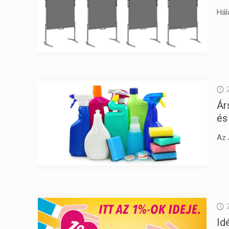
Hál
Ár
és
Az 
Id