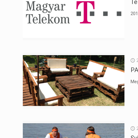
Te
201
PA
Meg
Su