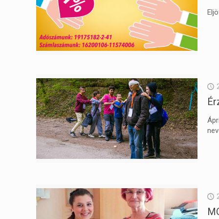
Elj
Ér
Ápr
nev
MO