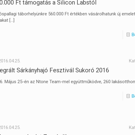
0.000 Ft támogatás a Silicon Labstól
óspallagi táborhelyünkre 560.000 Ft értékben vásárolhatunk új emele
akat
[…]
B
2016.04.25.
Ka
tegrált Sárkányhajó Fesztivál Sukoró 2016
6. Május 25-én az Ntone Team-mel együttműködve, 260 lakásottho
B
2016.04.25.
Ka