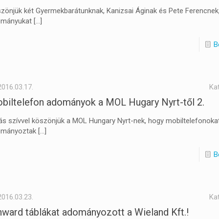
zönjük két Gyermekbarátunknak, Kanizsai Áginak és Pete Ferencnek
mányukat
[…]
B
2016.03.17.
Ka
biltelefon adományok a MOL Hugary Nyrt-től 2.
ás szívvel köszönjük a MOL Hungary Nyrt-nek, hogy mobiltelefonoka
ományoztak
[…]
B
2016.03.23.
Ka
nward táblákat adományozott a Wieland Kft.!