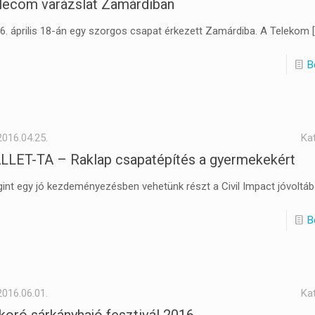
lecom varázslat Zamárdiban
6. április 18-án egy szorgos csapat érkezett Zamárdiba. A Telekom
[
B
2016.04.25.
Ka
LLET-TA – Raklap csapatépítés a gyermekekért
int egy jó kezdeményezésben vehetünk részt a Civil Impact jóvoltáb
B
2016.06.01.
Ka
koró sárkányhajó fesztivál 2016.