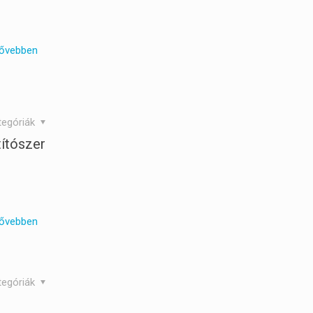
ővebben
tegóriák
títószer
ővebben
tegóriák