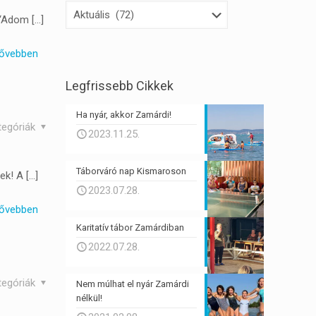
Kategóriák
 “Adom
[…]
ővebben
Legfrissebb Cikkek
Ha nyár, akkor Zamárdi!
tegóriák
2023.11.25.
Táborváró nap Kismaroson
ek! A
[…]
2023.07.28.
ővebben
Karitatív tábor Zamárdiban
2022.07.28.
tegóriák
Nem múlhat el nyár Zamárdi
nélkül!