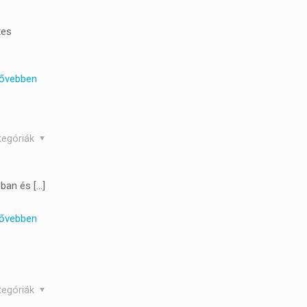
tes
ővebben
tegóriák
nban és
[…]
ővebben
tegóriák